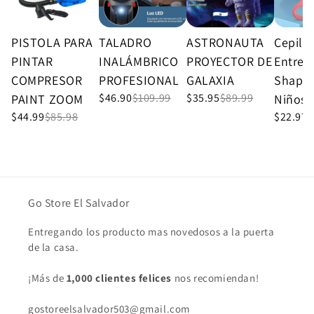
PISTOLA PARA
TALADRO
ASTRONAUTA
Cepill
PINTAR
INALÁMBRICO
PROYECTOR DE
Entren
COMPRESOR
PROFESIONAL
GALAXIA
Shape 
$46.90
$109.99
$35.95
$89.99
PAINT ZOOM
Niños
$44.99
$85.98
$22.97
$
Go Store El Salvador
Entregando los producto mas novedosos a la puerta
de la casa.
¡Más de
1,000 clientes felices
nos recomiendan!
gostoreelsalvador503@gmail.com