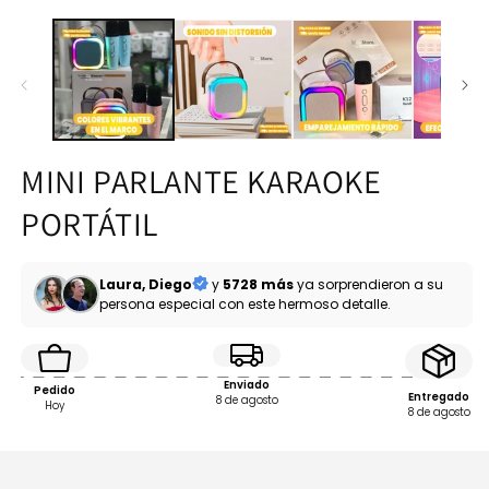
MINI PARLANTE KARAOKE
PORTÁTIL
Laura, Diego
y
5728 más
ya sorprendieron a su
persona especial con este hermoso detalle.
Enviado
Pedido
Entregado
8 de agosto
Hoy
8 de agosto